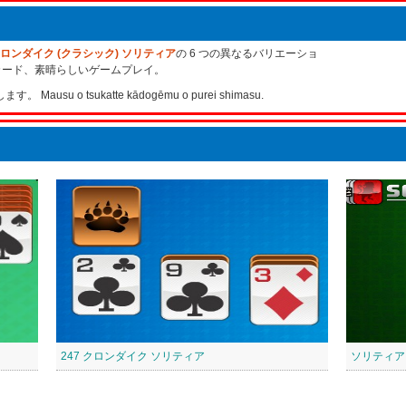
ロンダイク (クラシック) ソリティア
の 6 つの異なるバリエーショ
カード、素晴らしいゲームプレイ。
 o tsukatte kādogēmu o purei shimasu. ​
247 クロンダイク ソリティア
ソリティア