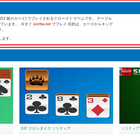
(52 枚のカード) でプレイされるクローズド ゲームです。 テーブル
れています。. 今すぐ
soritia.net
でプレイ 目的は、エースからキング
す。
します。
247 クロンダイク ソリティア
ソリティア