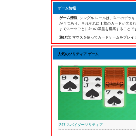
ゲーム情報
ゲーム情報:
シングル レールは、単一のデッキ 
が 4 つあり、それぞれに 1 枚のカードが含ま
までスーツごとに4つの基盤を構築することで
遊び方:
マウスを使ってカードゲームをプレイ
人気のソリティア ゲーム
247 スパイダーソリティア